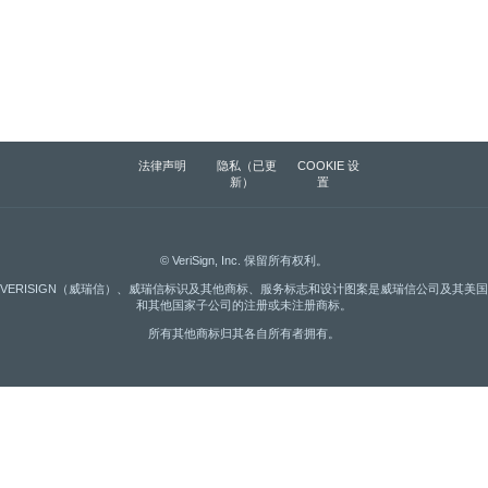
法律声明
隐私（已更
COOKIE 设
新）
置
©
VeriSign, Inc.
保留所有权利。
VERISIGN（威瑞信）、威瑞信标识及其他商标、服务标志和设计图案是威瑞信公司及其美国
和其他国家子公司的注册或未注册商标。
所有其他商标归其各自所有者拥有。